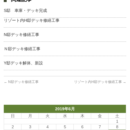
S邸 車庫・デッキ完成
リゾート内H邸デッキ修繕工事
N邸デッキ修繕工事
Ｎ邸デッキ修繕工事
Y邸デッキ解体、新設
←
N邸デッキ修繕工事
リゾート内H邸デッキ修繕工事
→
2019年6月
日
月
火
水
木
金
土
1
2
3
4
5
6
7
8