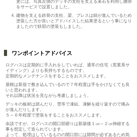
更には、写真左側のデッキの支柱を支える束石を利用し腰掛
をサービスで設置しました。
建物を支える鉄骨の支柱、梁、ブレスは錆が進んでいるため
塗装した方が良いとアドバイスした結果塗るという事になり
ましたので鉄部の塗装もしました。
ワンポイントアドバイス
ログハスは定期的に手入れをしていれば、通常の住宅（窯業系サ
イディング）よりも長持ちするものです。
定期的なメンテナンスをすることをおススメします。
屋根は新規で敷き込んでいるので７年程度は手をかけなくても良
いと思われます。
それ以降は状況を見ながら考慮しましょう。
デッキの板材は踏んだり、雪等で凍結、凍解を繰り返すので痛み
が進んだりします。
５～６年程度で塗装をすることをおススメします。
余談ですが、ログハスの開口部廻りは新築後１㎝～２㎝伸縮する
事を想定して造られています。
よって、処理はしているものの開口部には隙間が必ずあるため気