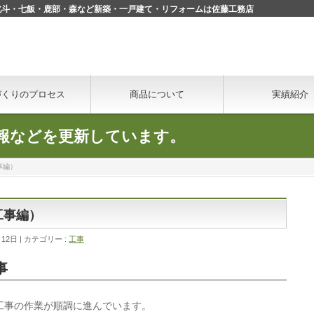
・北斗・七飯・鹿部・森など新築・一戸建て・リフォームは佐藤工務店
づくりのプロセス
商品について
実績紹介
報などを更新しています。
事編）
工事編）
月12日
カテゴリー :
工事
事
工事の作業が順調に進んでいます。