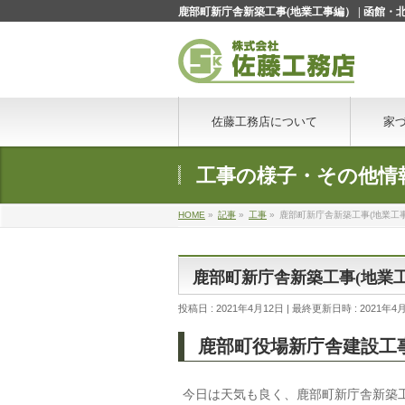
鹿部町新庁舎新築工事(地業工事編） | 函館
佐藤工務店について
家
工事の様子・その他情
HOME
»
記事
»
工事
»
鹿部町新庁舎新築工事(地業工
鹿部町新庁舎新築工事(地業
投稿日 : 2021年4月12日
最終更新日時 : 2021年4
鹿部町役場新庁舎建設工
今日は天気も良く、鹿部町新庁舎新築