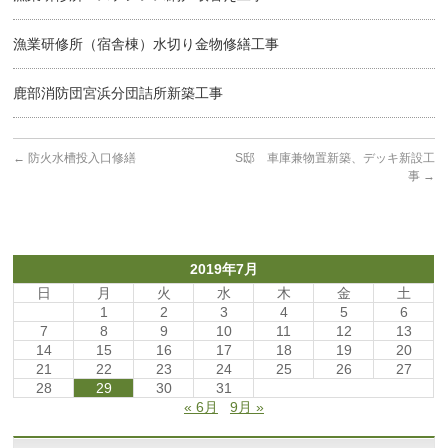
漁業研修所（宿舎棟）水切り金物修繕工事
鹿部消防団宮浜分団詰所新築工事
←
防火水槽投入口修繕
S邸 車庫兼物置新築、デッキ新設工
事
→
2019年7月
日
月
火
水
木
金
土
1
2
3
4
5
6
7
8
9
10
11
12
13
14
15
16
17
18
19
20
21
22
23
24
25
26
27
28
29
30
31
« 6月
9月 »