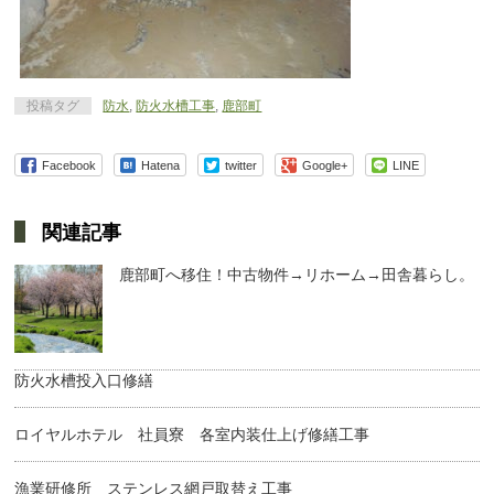
投稿タグ
防水
,
防火水槽工事
,
鹿部町
Facebook
Hatena
twitter
Google+
LINE
関連記事
鹿部町へ移住！中古物件→リホーム→田舎暮らし。
防火水槽投入口修繕
ロイヤルホテル 社員寮 各室内装仕上げ修繕工事
漁業研修所 ステンレス網戸取替え工事